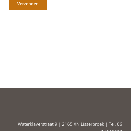
Waterklaverstraat 9 | 2165 XN Lisserbroek | Tel. 06