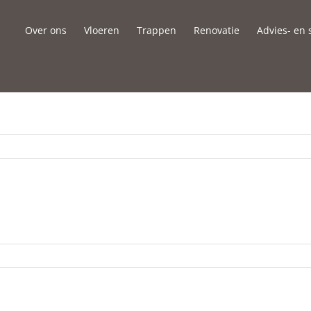
Over ons
Vloeren
Trappen
Renovatie
Advies- en