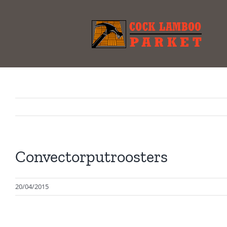
Skip
to
content
Convectorputroosters
20/04/2015