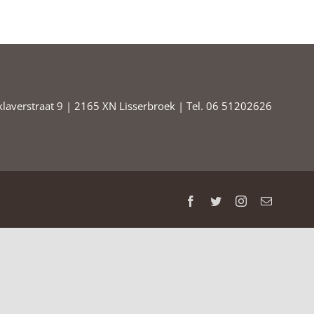
laverstraat 9 | 2165 XN Lisserbroek | Tel. 06 51202626
Facebook
Twitter
Instagram
E-
mail